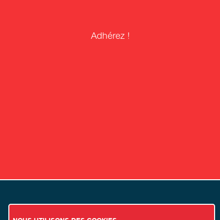
Adhérez !
NOUS UTILISONS DES COOKIES